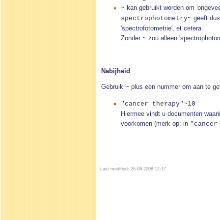
kan gebruikt worden om 'ongevee
~
geeft dus
spectrophotometry~
'spectrofotometrie', et cetera.
Zonder
zou alleen 'spectrophoto
~
Nabijheid
Gebruik
plus een nummer om aan te gev
~
"cancer therapy"~10
Hiermee vindt u documenten waarin
voorkomen (merk op: in
"cancer
Last modified: 26-08-2008 12:17