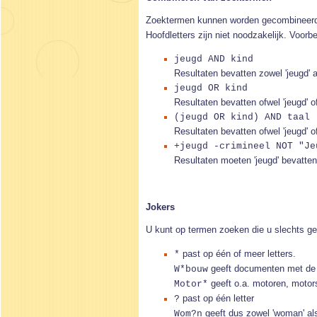
Zoektermen kunnen worden gecombineer
Hoofdletters zijn niet noodzakelijk. Voorb
jeugd AND kind
Resultaten bevatten zowel 'jeugd' al
jeugd OR kind
Resultaten bevatten ofwel 'jeugd' of
(jeugd OR kind) AND taal
Resultaten bevatten ofwel 'jeugd' of 
+jeugd -crimineel NOT "Je
Resultaten moeten 'jeugd' bevatten e
Jokers
U kunt op termen zoeken die u slechts ged
past op één of meer letters.
*
geeft documenten met de w
W*bouw
geeft o.a. motoren, motors
Motor*
past op één letter
?
geeft dus zowel 'woman' al
Wom?n