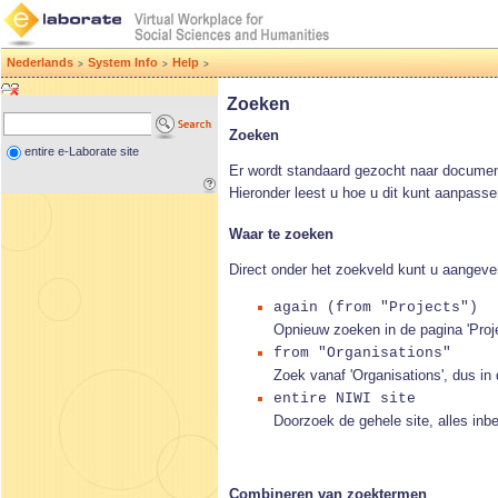
Nederlands
System Info
Help
>
>
>
Zoeken
Zoeken
entire e-Laborate site
Er wordt standaard gezocht naar docume
Hieronder leest u hoe u dit kunt aanpasse
Waar te zoeken
Direct onder het zoekveld kunt u aangeve
again (from "Projects")
Opnieuw zoeken in de pagina 'Proje
from "Organisations"
Zoek vanaf 'Organisations', dus in 
entire NIWI site
Doorzoek de gehele site, alles inb
Combineren van zoektermen